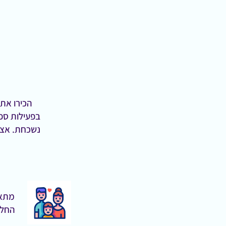
בפעילות ספ
ילת
נשכחת. אצלנ
מתאי
החל מ