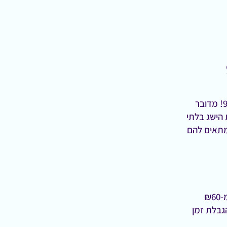
הכירו את אחת מהאטרקציות המהנות ביותר באילת - הקיר טיפוס של טופ 94! מדובר
הישג בלתי
שמתאים להם
₪6
גבלת זמן